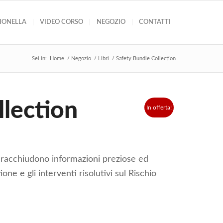
GIONELLA
VIDEO CORSO
NEGOZIO
CONTATTI
Sei in:
Home
/
Negozio
/
Libri
/
Safety Bundle Collection
llection
In offerta!
racchiudono informazioni preziose ed
ione e gli interventi risolutivi sul Rischio