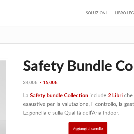
SOLUZIONI
LIBRO LE
Safety Bundle Co
Il
Il
34,00
€
15,00
€
prezzo
prezzo
La
Safety bundle Collection
include
2 Libri
che 
originale
attuale
era:
è:
esaustive per la valutazione, il controllo, la gest
34,00€.
15,00€.
Legionella e sulla Qualità dell’Aria Indoor.
Aggiungi al carrello