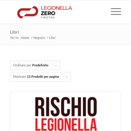
Libri
Sei in:
Home
/
Negozio
/
Libri
Ordinare per
Predefinito
Mostrare
15 Prodotti per pagina