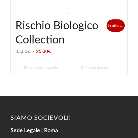
Rischio Biologico
In offerta!
Collection
Il
Il
35,00
€
25,00
€
prezzo
prezzo
originale
attuale
Aggiungi al carrello
Mostra dettagli
era:
è:
35,00€.
25,00€.
SIAMO SOCIEVOLI!
Sede Legale | Roma