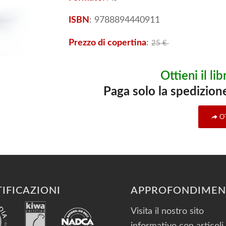
ISBN
: 9788894440911
Prezzo di copertina
:
25 €
Ottieni il l
Paga solo la spedizione 
O
IFICAZIONI
APPROFONDIMEN
Visita il nostro sito
informativo con articoli 